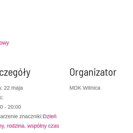
dowy
czegóły
Organizator
:
22 maja
MDK Witnica
s:
0 - 20:00
rzenie znaczniki:
Dzień
my
,
rodzina
,
wspólny czas