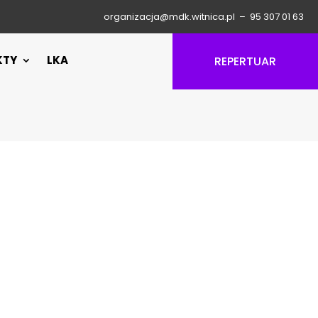
organizacja@mdk.witnica.pl –
95 307 01 63
KTY
LKA
REPERTUAR